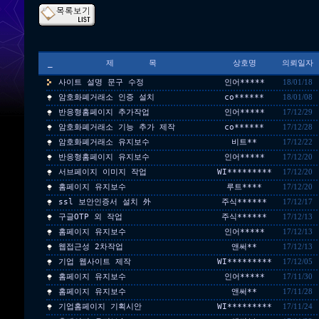
_
제 목
상호명
의뢰일자
사이트 설명 문구 수정
인어*****
18/01/18
암호화폐거래소 인증 설치
co******
18/01/08
반응형홈페이지 추가작업
인어*****
17/12/29
암호화폐거래소 기능 추가 제작
co******
17/12/28
암호화폐거래소 유지보수
비트**
17/12/22
반응형홈페이지 유지보수
인어*****
17/12/20
서브페이지 이미지 작업
WI*********
17/12/20
홈페이지 유지보수
루트****
17/12/20
ssl 보안인증서 설치 外
주식******
17/12/17
구글OTP 외 작업
주식******
17/12/13
홈페이지 유지보수
인어*****
17/12/13
웹접근성 2차작업
앤써**
17/12/13
기업 웹사이트 제작
WI*********
17/12/05
홈페이지 유지보수
인어*****
17/11/30
홈페이지 유지보수
앤써**
17/11/28
기업홈페이지 기획시안
WI*********
17/11/24