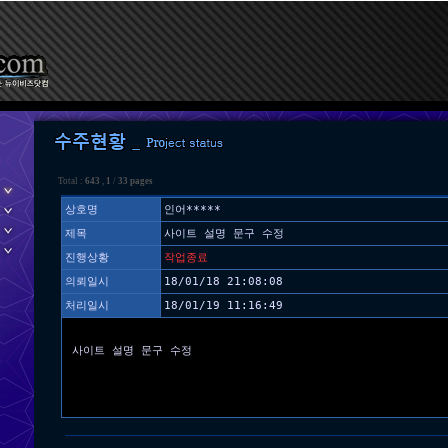
Total :
643
,
1
/
33 pages
상호명
인어*****
제목
사이트 설명 문구 수정
진행상황
작업종료
의뢰일시
18/01/18 21:08:08
처리일시
18/01/19 11:16:49
사이트 설명 문구 수정