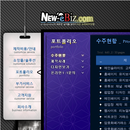
Total :
643
,
2
/
33 pages
_
메인슬라이드 교
ㆍ 수주현황
홈페이지 유지보
ㆍ 제작사례
홈페이지 유지보
유튜브 채널 제
팝업창 디자인 외
메인페이지 교환
팝업창 제작 외
웹사이트 리뉴얼
비트코인 거래소
암호화폐거래소 
암호화폐거래소 