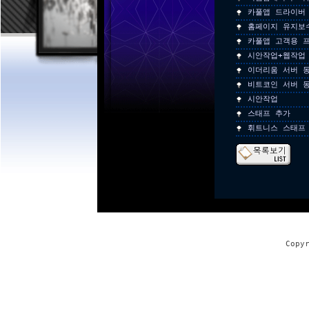
카풀앱 드라이버
홈페이지 유지보
카풀앱 고객용 
시안작업+웹작업
이더리움 서버 
비트코인 서버 
시안작업
스태프 추가
휘트니스 스태프
Copy