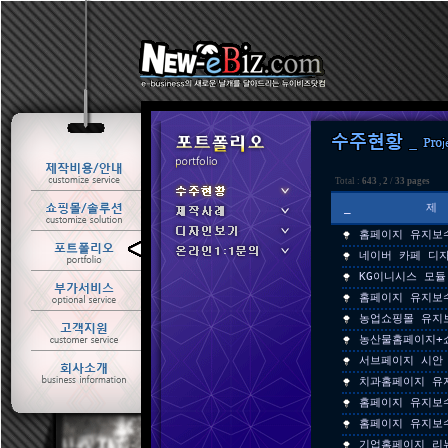
Total :
643
,
2
/
33 pages
_
홈페이지 유지보
ㆍ 수주현황
네이버 카페 디
ㆍ 제작사례
KG이니시스 모듈
홈페이지 유지보
농업쇼핑몰 유지
농산물홈페이지+
서브페이지 시안
치과홈페이지 유
홈페이지 유지보
홈페이지 유지보
기업홈페이지 리