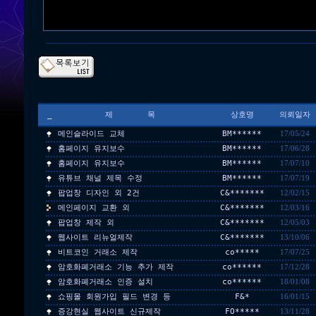
_
제 목
상호명
의뢰일자
메인슬라이드 교체
BM******
17/05/24
홈페이지 유지보수
BM******
17/06/28
홈페이지 유지보수
BM******
17/07/10
유튜브 채널 제목 수정
BM******
17/07/19
팝업창 디자인 외 2건
C&*******
12/02/15
메인페이지 교환 외
C&*******
12/03/16
팝업창 제작 외
C&*******
12/05/03
웹사이트 리뉴얼제작
C&*******
13/10/06
비트코인 거래소 제작
co*****
17/07/25
암호화폐거래소 기능 추가 제작
co******
17/12/28
암호화폐거래소 인증 설치
co******
18/01/08
쇼핑몰 회원가입 필드 변경 등
F&*
16/01/15
증강현실 웹사이트 신규제작
FO*****
13/11/28