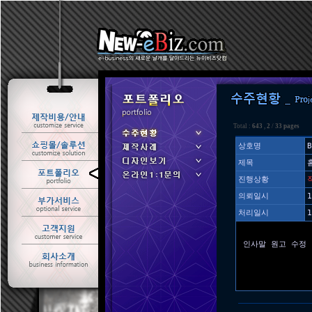
Total :
643
,
2
/
33 pages
상호명
B
제목
ㆍ 수주현황
진행상황
ㆍ 제작사례
의뢰일시
1
처리일시
1
인사말 원고 수정